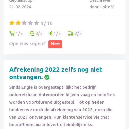
Geplaatst op:
Geschreven
ronduit gangster praktijken.
21-02-2024
door: Lotte V.
4 / 10
1/5
3/5
1/5
2/5
Opnieuw kopen?
Nee
Afrekening 2022 zelfs nog niet
ontvangen.
Sinds Engie is overgestapt, lijkt het bedrijf
onbereikbaar. Antwoorden blijven vaag en beloftes
worden voortdurend uitgesteld. Tot op heden
hebben we noch de afrekening van 2022, noch die
van 2023 ontvangen. Hun klantenservice via chat
belooft veel maar levert uiteindelijk niks.