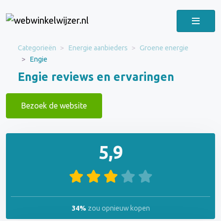
Categorieën
Energie aanbieders
Groene energie
Engie
Engie reviews en ervaringen
Bezoek de website
5,9
34%
zou opnieuw kopen