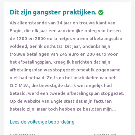
Dit zijn gangster praktijken.
Als alleenstaande van 34 jaar en trouwe klant van
Engie, die elk jaar een aanzienlijke opleg van tussen
de 1200 en 2800 euro netjes via een afbetalingsplan
voldeed, ben ik onthutst. Dit jaar, ondanks mijn
trouwe betalingen van 245 euro en 200 euro voor
het afbetalingsplan, kreeg ik berichten dat mijn
afbetalingsplan was stopgezet omdat ik zogenaamd
niet had betaald. Zelfs na het inschakelen van het
O.C.M.W., die bevestigde dat ik wel degelijk had
betaald, werd een tweede afbetalingsplan stopgezet.
Op de website van Engie staat dat mijn facturen
betaald zijn, maar toch hebben ze besloten mijn
contract te beëindigen. De klantenservice is
Lees de volledige beoordeling
onbereikbaar via de op internet vermelde nummers,
waardoor ik uiteindelijk heb opgegeven. Ik vind dit