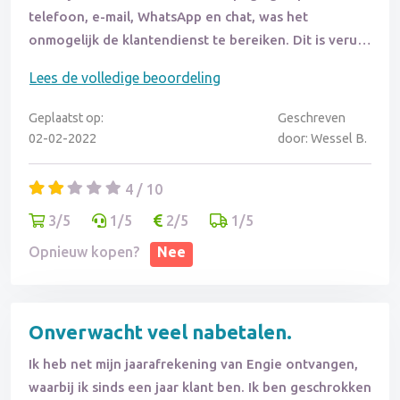
telefoon, e-mail, WhatsApp en chat, was het
onmogelijk de klantendienst te bereiken. Dit is veruit
de slechtste service die ik ooit van een
Lees de volledige beoordeling
energieleverancier heb ervaren!
Geplaatst op:
Geschreven
02-02-2022
door: Wessel B.
4 / 10
3/5
1/5
2/5
1/5
Opnieuw kopen?
Nee
Onverwacht veel nabetalen.
Ik heb net mijn jaarafrekening van Engie ontvangen,
waarbij ik sinds een jaar klant ben. Ik ben geschrokken