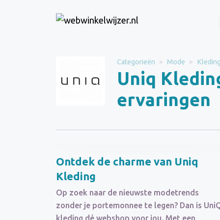
Website
Uniq Kleding
Categorieën
Mode
Kledin
Uniq Kledin
Categorie
Mode
ervaringen
Schrijf een beoordeling
Ontdek de charme van Uniq
Kleding
Op zoek naar de nieuwste modetrends
zonder je portemonnee te legen? Dan is Uni
kleding dé webshop voor jou. Met een