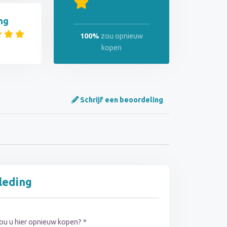
ng
100%
zou opnieuw
kopen
Schrijf een beoordeling
leding
ou u hier opnieuw kopen? *