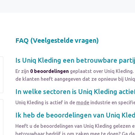
FAQ (Veelgestelde vragen)
Is
Uniq Kleding
een betrouwbare parti
Er zijn
0 beoordelingen
geplaatst over Uniq Kleding.
de klanten heeft aangegeven dat ze opnieuw bij Uniq
In welke sectoren is
Uniq Kleding
actie
Uniq Kleding
is actief in de
mode
industrie en specifi
Ik heb de beoordelingen van
Uniq Kle
Heeft u de beoordelingen van
Uniq Kleding
gelezen en
betrouwbaar bedrijf is om zaken mee te doen? Ga dan