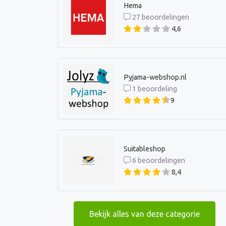
Hema
27 beoordelingen
4,6
Pyjama-webshop.nl
1 beoordeling
9
Suitableshop
6 beoordelingen
8,4
Bekijk alles van deze categorie