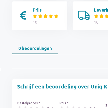
Prijs
Leveri
10
10
0 beoordelingen
r
Schrijf een beoordeling over Uniq K
Bestelproces *
Prijs *
Z