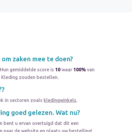
j om zaken mee te doen?
 Hun gemiddelde score is
10
waar
100%
van
 Kleding zouden bestellen.
f?
ek in sectoren zoals
kledingwinkels
.
ding
goed gelezen. Wat nu?
 bent u ervan overtuigd dat dit een
 naar de website en plaats uw bestelling!