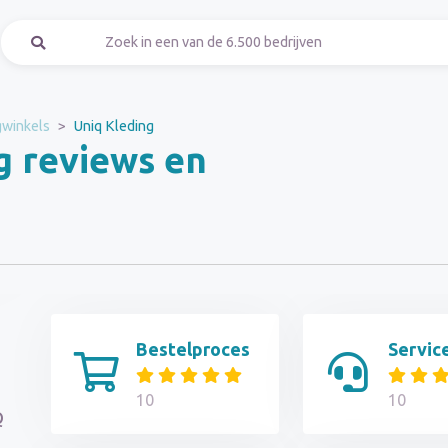
gwinkels
Uniq Kleding
g reviews en
Bestelproces
Servic
10
10
Q