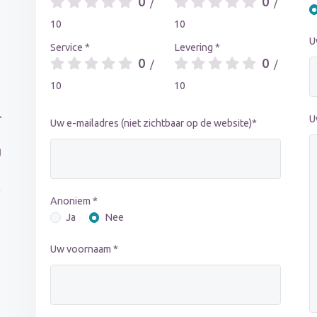
0
0
/
/
10
10
U
Service *
Levering *
0
0
/
/
10
10
.
U
Uw e-mailadres (niet zichtbaar op de website)*
g
l
Anoniem *
Ja
Nee
Uw voornaam *