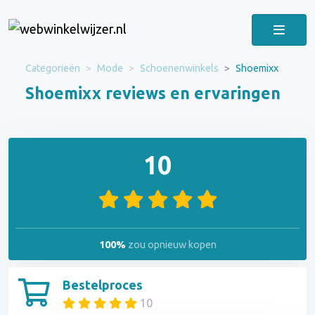
Categorieën
Mode
Schoenenwinkels
Shoemixx
Shoemixx reviews en ervaringen
10
100%
zou opnieuw kopen
Bestelproces
10