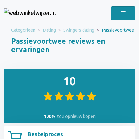
Categorieën
Dating
Swingers dating
Passievoortwee
Passievoortwee reviews en
ervaringen
10
100%
zou opnieuw kopen
Bestelproces