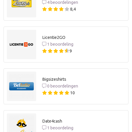
4 beoordelingen
8,4
Licentie2GO
1 beoordeling
9
Bigsizeshirts
0 beoordelingen
10
Date4cash
1 beoordeling