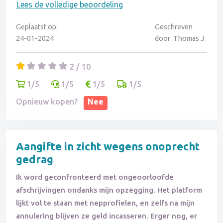
Lees de volledige beoordeling
twijfelachtige datingsites met nep- en inactieve
profielen waarbij een date ver te zoeken is.
Geplaatst op:
Geschreven
24-01-2024
door: Thomas J.
2 / 10
1/5
1/5
1/5
1/5
Opnieuw kopen?
Nee
Aangifte in zicht wegens onoprecht
gedrag
Ik word geconfronteerd met ongeoorloofde
afschrijvingen ondanks mijn opzegging. Het platform
lijkt vol te staan met nepprofielen, en zelfs na mijn
annulering blijven ze geld incasseren. Erger nog, er