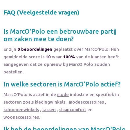
FAQ (Veelgestelde vragen)
Is
MarcO'Polo
een betrouwbare partij
om zaken mee te doen?
Er zijn
0 beoordelingen
geplaatst over MarcO'Polo. Hun
gemiddelde score is
10
waar
100%
van de klanten heeft
aangegeven dat ze opnieuw bij MarcO'Polo zouden
bestellen.
In welke sectoren is
MarcO'Polo
actief?
MarcO'Polo
is actief in de
mode
industrie en specifiek in
sectoren zoals
kledingwinkels
,
modeaccessoires
,
schoenenwinkels
,
tassen
,
slaapcomfort
en
woonaccessoires
.
Ik heb de beoordelingen van
MarcO'Polo