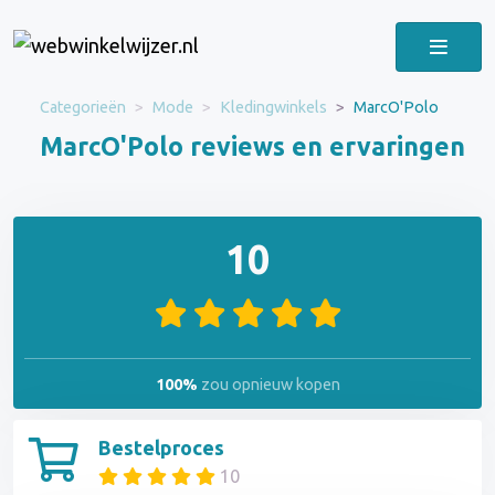
Categorieën
Mode
Kledingwinkels
MarcO'Polo
MarcO'Polo reviews en ervaringen
10
100%
zou opnieuw kopen
Bestelproces
10