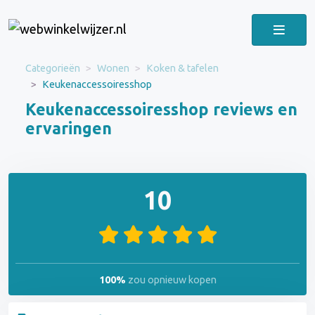
Categorieën
Wonen
Koken & tafelen
Keukenaccessoiresshop
Keukenaccessoiresshop reviews en
ervaringen
10
100%
zou opnieuw kopen