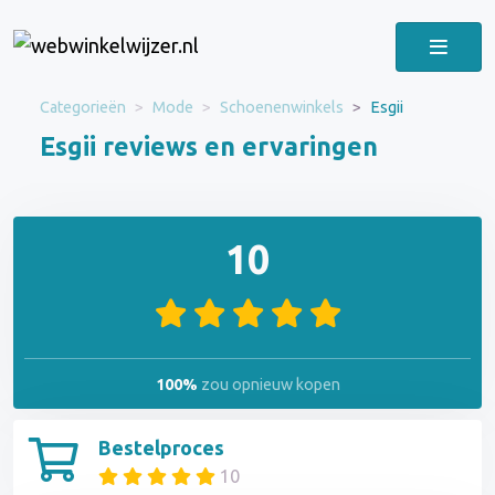
Categorieën
Mode
Schoenenwinkels
Esgii
Esgii reviews en ervaringen
10
100%
zou opnieuw kopen
Bestelproces
10