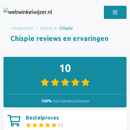
Categorieën
Dating
Chisple
Chisple reviews en ervaringen
10
100%
zou opnieuw kopen
Bestelproces
10