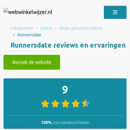
Categorieën
Dating
Regio gebonden dating
Runnersdate
Runnersdate reviews en ervaringen
Bezoek de website
9
100%
zou opnieuw kopen