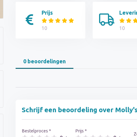
Prijs
Leveri
10
10
0 beoordelingen
Schrijf een beoordeling over Molly'
Bestelproces *
Prijs *
Z