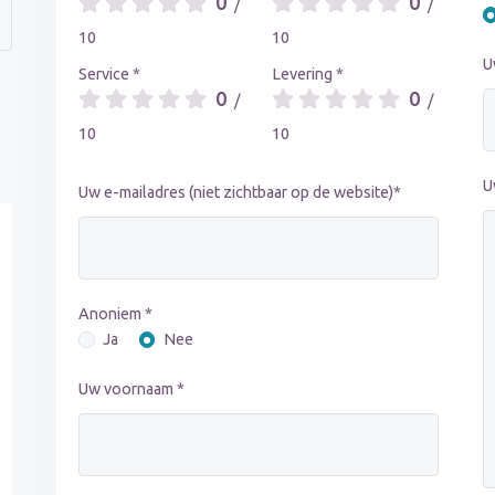
0
0
/
/
10
10
U
Service *
Levering *
0
0
/
/
10
10
U
Uw e-mailadres (niet zichtbaar op de website)*
Anoniem *
Ja
Nee
Uw voornaam *