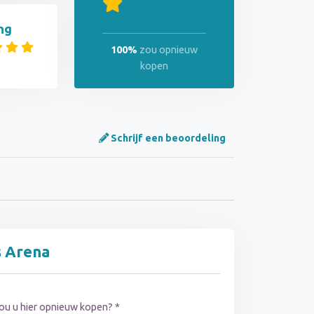
ng
100%
zou opnieuw
kopen
Schrijf een beoordeling
s Arena
ou u hier opnieuw kopen? *