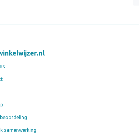
inkelwijzer.nl
ns
ct
ap
 beoordeling
ek samenwerking