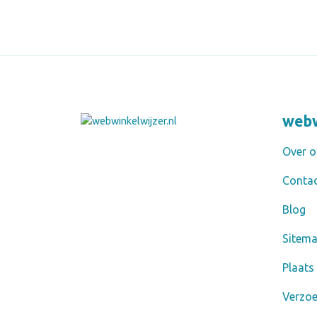
webw
Over o
Conta
Blog
Sitem
Plaats
Verzo