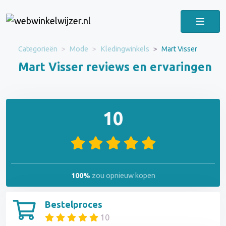
Categorieën
Mode
Kledingwinkels
Mart Visser
Mart Visser reviews en ervaringen
10
100%
zou opnieuw kopen
Bestelproces
10