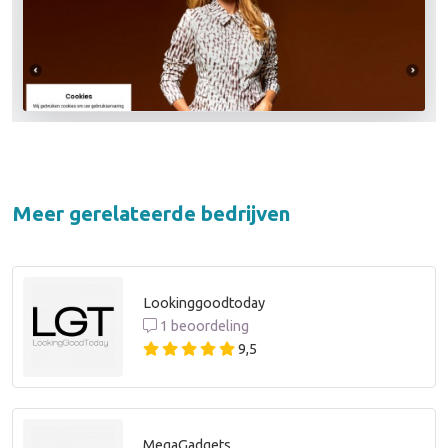
Meer gerelateerde bedrijven
Lookinggoodtoday
1 beoordeling
9,5
MegaGadgets