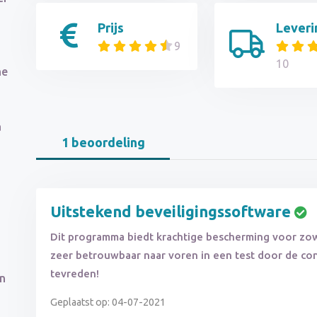
Prijs
Leveri
9
10
ne
a
1 beoordeling
Uitstekend beveiligingssoftware
Dit programma biedt krachtige bescherming voor zowe
zeer betrouwbaar naar voren in een test door de c
tevreden!
en
Geplaatst op: 04-07-2021