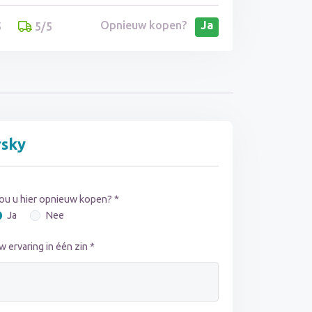
Opnieuw kopen?
Ja
5
5/5
rsky
ou u hier opnieuw kopen? *
Ja
Nee
w ervaring in één zin *