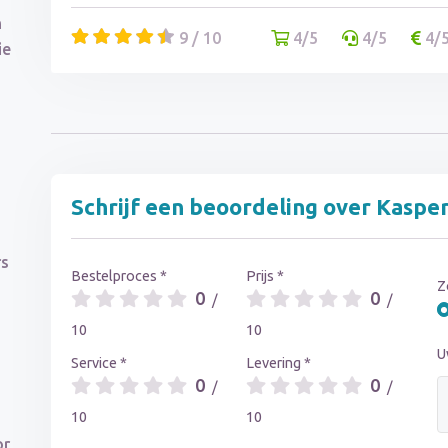
n
9 / 10
4/5
4/5
4/
ie
Schrijf een beoordeling over Kaspe
rs
Bestelproces *
Prijs *
Z
0
0
/
/
10
10
U
Service *
Levering *
0
0
/
/
10
10
or