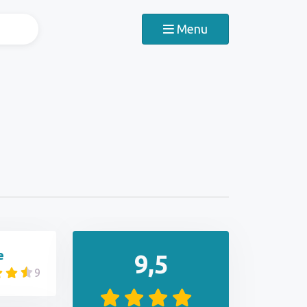
Menu
e
9,5
9