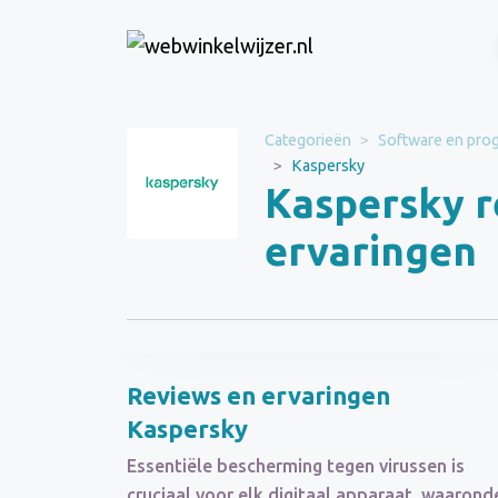
Website
Categorieën
Software en pro
Kaspersky
Kaspersky
Categorie
Kaspersky r
Software en
programmas
ervaringen
Schrijf een beoordeling
Reviews en ervaringen
Kaspersky
Essentiële bescherming tegen virussen is
cruciaal voor elk digitaal apparaat, waarond