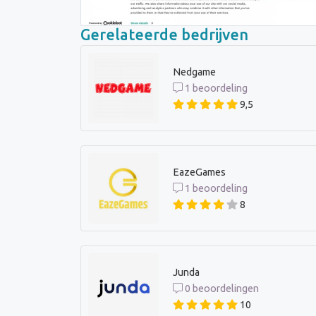
Gerelateerde bedrijven
Nedgame
1 beoordeling
9,5
EazeGames
1 beoordeling
8
Junda
0 beoordelingen
10