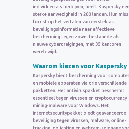
individuen als bedrijven, heeft Kaspersky ee
sterke aanwezigheid in 200 landen. Hun miss
focust op het vertalen van eersteklas
beveiligingsinformatie naar effectieve
bescherming tegen zowel bestaande als
nieuwe cyberdreigingen, met 35 kantoren
wereldwijd.
Waarom kiezen voor Kaspersky
Kaspersky biedt bescherming voor compute
en mobiele apparaten via drie verschillende
pakketten. Het antiviruspakket beschermt
essentieel tegen virussen en cryptocurrency
mining-malware voor Windows. Het
internetsecuritypakket biedt geavanceerde
beveiliging tegen virussen, malware, online-
tracking, oplichting en webcam-spionage vo