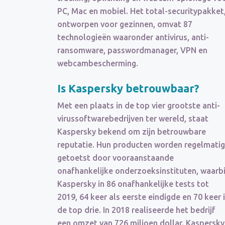
PC, Mac en mobiel. Het total-securitypakket
ontworpen voor gezinnen, omvat 87
technologieën waaronder antivirus, anti-
ransomware, passwordmanager, VPN en
webcambescherming.
Is Kaspersky
betrouwbaar
?
Met een plaats in de top vier grootste anti-
virussoftwarebedrijven ter wereld, staat
Kaspersky bekend om zijn betrouwbare
reputatie. Hun producten worden regelmatig
getoetst door vooraanstaande
onafhankelijke onderzoeksinstituten, waarbi
Kaspersky in 86 onafhankelijke tests tot
2019, 64 keer als eerste eindigde en 70 keer 
de top drie. In 2018 realiseerde het bedrijf
een omzet van 726 miljoen dollar. Kaspersky