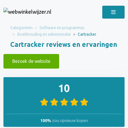
Categorieën
Software en programmas
Boekhouding en administratie
Cartracker
Cartracker reviews en ervaringen
Bezoek de website
10
100%
zou opnieuw kopen