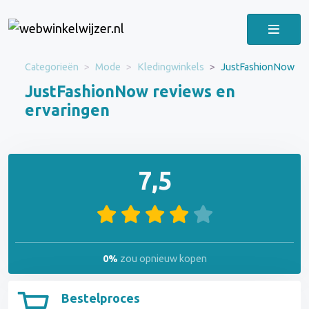
Categorieën
Mode
Kledingwinkels
JustFashionNow
JustFashionNow reviews en
ervaringen
7,5
0%
zou opnieuw kopen
Bestelproces