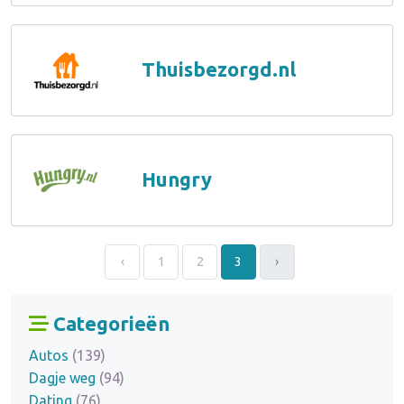
Thuisbezorgd.nl
Hungry
‹
1
2
3
›
Categorieën
Autos
(139)
Dagje weg
(94)
Dating
(76)