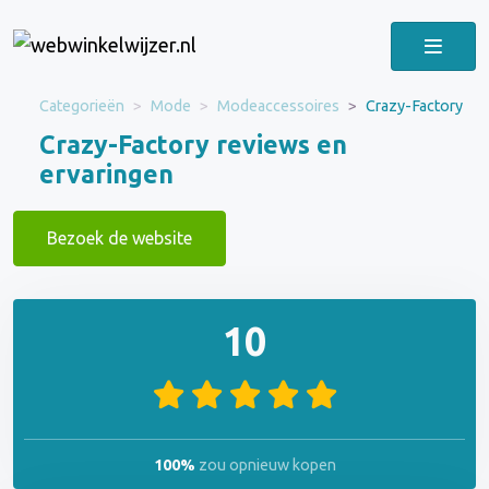
Categorieën
Mode
Modeaccessoires
Crazy-Factory
Crazy-Factory reviews en
ervaringen
Bezoek de website
10
100%
zou opnieuw kopen