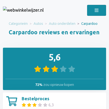
Categorieën
Autos
Auto onderdelen
Carpardoo
Carpardoo reviews en ervaringen
5,6
72%
zou opnieuw kopen
Bestelproces
6,3