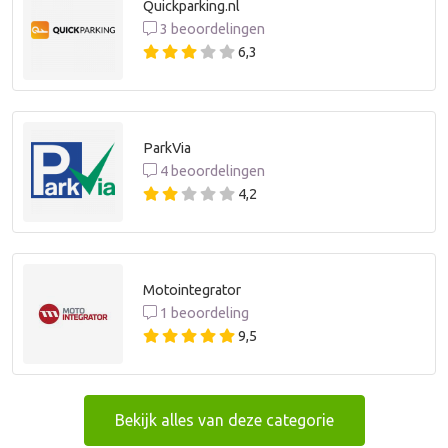
Quickparking.nl
3 beoordelingen
6,3
ParkVia
4 beoordelingen
4,2
Motointegrator
1 beoordeling
9,5
Bekijk alles van deze categorie