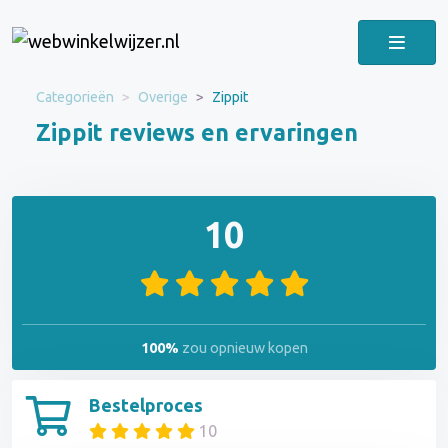
Categorieën
Overige
Zippit
Zippit reviews en ervaringen
10
100%
zou opnieuw kopen
Bestelproces
10