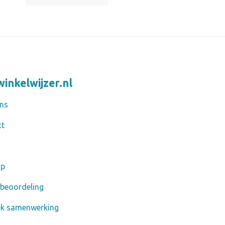
inkelwijzer.nl
ns
ct
ap
 beoordeling
ek samenwerking