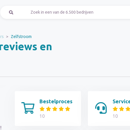
rs
Zelfstroom
reviews en
Bestelproces
Servic
10
10
!