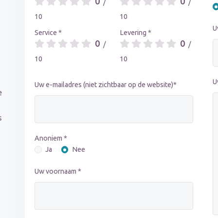
0
0
/
/
10
10
U
Service *
Levering *
0
0
/
/
10
10
U
Uw e-mailadres (niet zichtbaar op de website)*
e
s
Anoniem *
Ja
Nee
Uw voornaam *
k