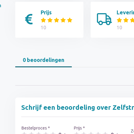
n
Prijs
Leveri
10
10
n
0 beoordelingen
Schrijf een beoordeling over Zelfs
Bestelproces *
Prijs *
Z