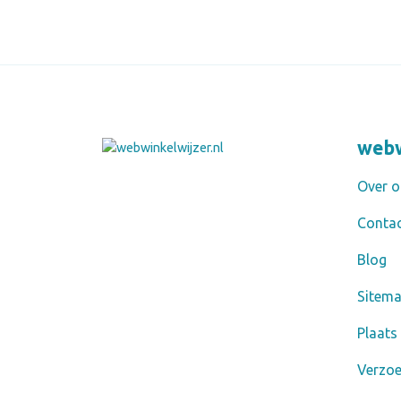
webw
Over o
Conta
Blog
Sitem
Plaats
Verzo