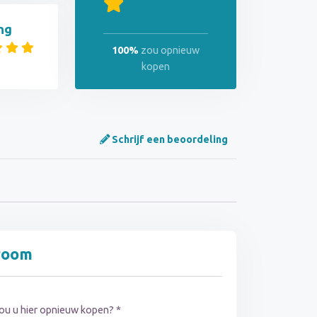
ng
100%
zou opnieuw
kopen
Schrijf een beoordeling
troom
ou u hier opnieuw kopen? *