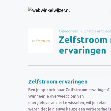
Website
Zelfstroom
Categorieën
Energie aanbiede
Zelfstroom 
Categorie
Energie aanbieders
ervaringen
Schrijf een beoordeling
Zelfstroom ervaringen
Ben je op zoek naar
Zelfstroom
ervaringen?
Wanneer je overweegt om van
energieleverancier te wisselen, wil je zeker
weten dat je nieuwe keuze een verbetering is