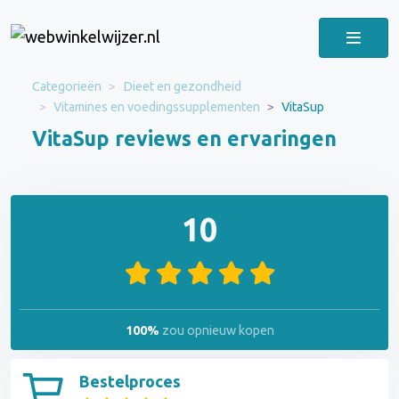
Categorieën
Dieet en gezondheid
Vitamines en voedingssupplementen
VitaSup
VitaSup reviews en ervaringen
10
100%
zou opnieuw kopen
Bestelproces