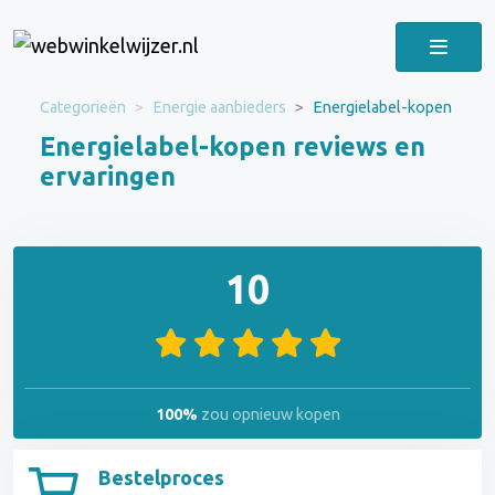
Categorieën
Energie aanbieders
Energielabel-kopen
Energielabel-kopen reviews en
ervaringen
10
100%
zou opnieuw kopen
Bestelproces