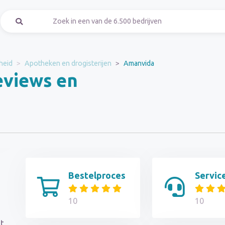
heid
Apotheken en drogisterijen
Amanvida
eviews en
n
Bestelproces
Servic
10
10
t