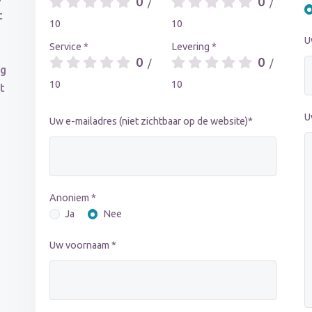
0
0
/
/
t
10
10
U
Service *
Levering *
0
0
/
/
ng
10
10
t
U
Uw e-mailadres (niet zichtbaar op de website)*
Anoniem *
Ja
Nee
Uw voornaam *
d