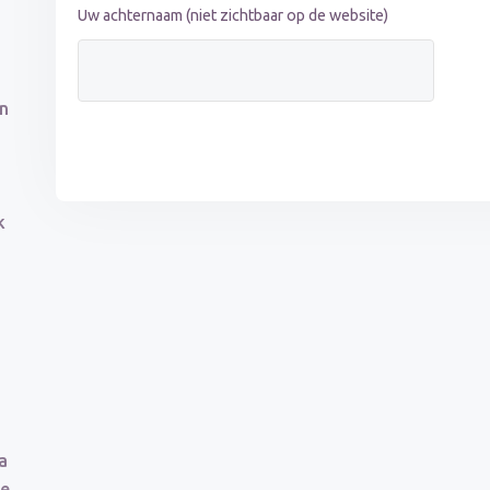
Uw achternaam (niet zichtbaar op de website)
en
k
a
de