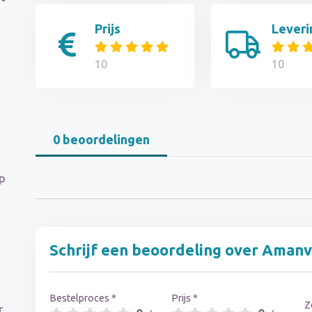
Prijs
Leveri
10
10
0 beoordelingen
p
Schrijf een beoordeling over Amanv
Bestelproces *
Prijs *
Z
r