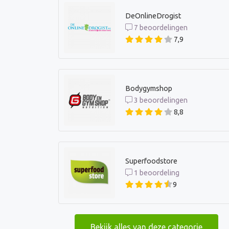
DeOnlineDrogist
7 beoordelingen
7,9
Bodygymshop
3 beoordelingen
8,8
Superfoodstore
1 beoordeling
9
Bekijk alles van deze categorie