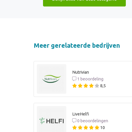
Meer gerelateerde bedrijven
Nutrivian
1 beoordeling
8,5
LiveHelfi
0 beoordelingen
10