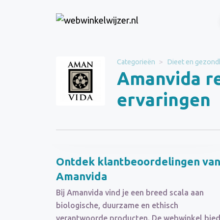
Website
Amanvida
Categorieën
Dieet en gezond
Amanvida r
Categorie
Dieet en gezondheid
ervaringen
Schrijf een beoordeling
Ontdek klantbeoordelingen va
Amanvida
Bij Amanvida vind je een breed scala aan
biologische, duurzame en ethisch
verantwoorde producten. De webwinkel bied