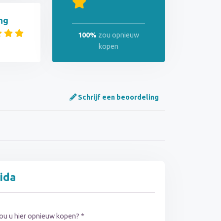
ng
100%
zou opnieuw
kopen
Schrijf een beoordeling
ida
ou u hier opnieuw kopen? *